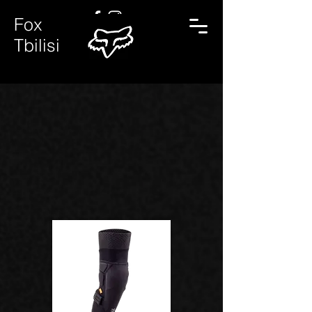
Fox
Tbilisi