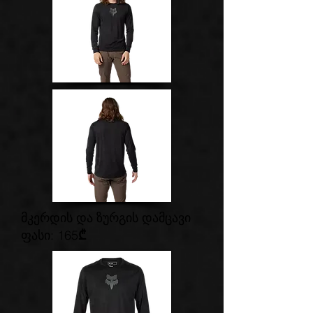
მკერდის და ზურგის დამცავი
ფასი: 165
₾