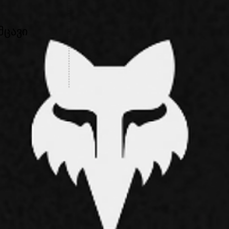
მცავი
ი