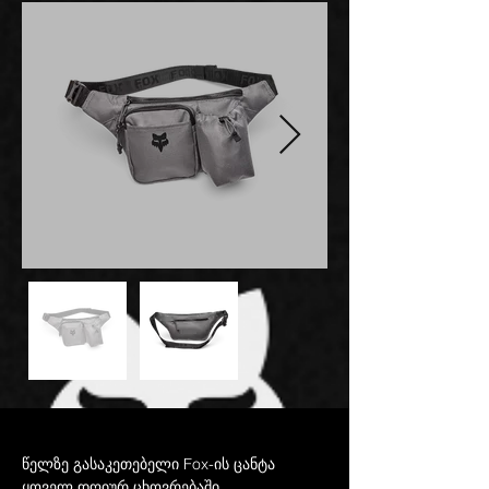
წელზე გასაკეთებელი Fox-ის ცანტა 
ყოველ დღიურ ცხოვრებაში.